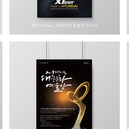
현대 XTeer 프리미엄 윤활유 포스터
HD 현대오일뱅크