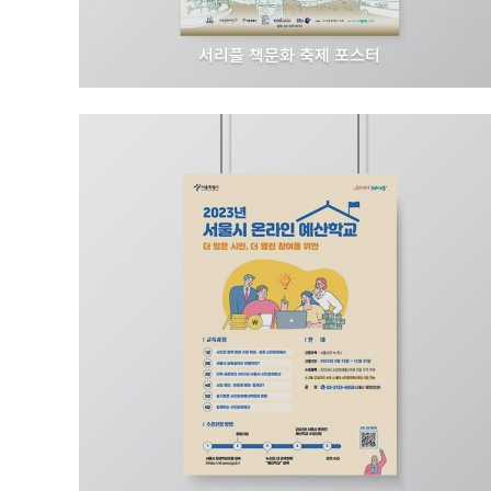
서리풀 책문화 축제 포스터
서초문화재단 I 서초구립반포도서관