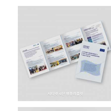
시티넷 4단 병풍리플릿
CityNet