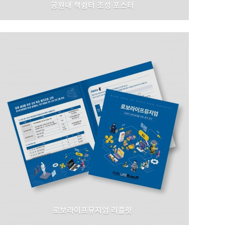
공원내 책쉼터 조성 포스터
서울특별시 공원조성과
로보라이프뮤지엄 리플릿
한국로봇융합연구원