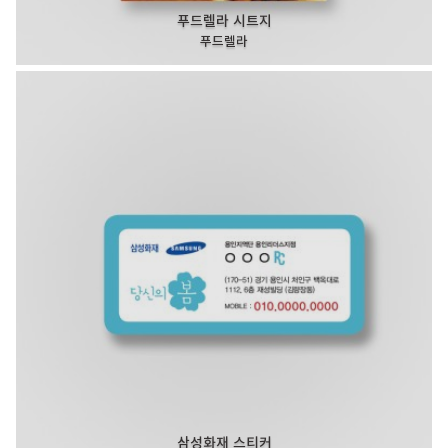
푸드렐라 시트지
푸드렐라
삼성화재 스티커