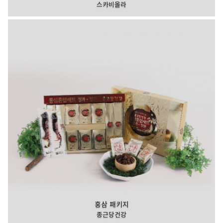
스카비올라
홍삼 패키지
종근당건강