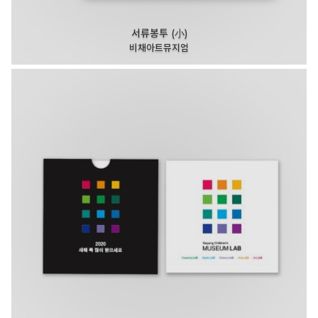
서류봉투 (小)
비채아트뮤지엄