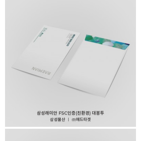
삼성래미안 FSC인증(친환경) 대봉투
삼성물산 ㅣ ㈜애드타겟