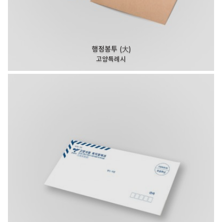
행정봉투 (大)
고양특례시